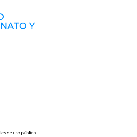
O
RNATO Y
nales de uso público