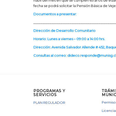
hábil del mes en que se cumplen 65 años de edad
fecha se podrá solicitar la Pensión Básica de Veje
Documentos a presentar:
_____________________________________________
Dirección de Desarrollo Comunitario
Horario:
Lunes a viernes – 09:00 a 14:00 hrs.
Dirección: Avenida Salvador Allende # 452, Baq
Consultas al correo: dideco.responde@munisg.c
PROGRAMAS Y
TRÁMI
SERVICIOS
MUNIC
Permisos
PLAN REGULADOR
Licencia