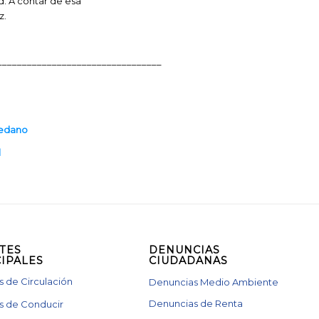
. A contar de esa
z.
_________________________________
uedano
l
TES
DENUNCIAS
IPALES
CIUDADANAS
 de Circulación
Denuncias Medio Ambiente
Denuncias de Renta
s de Conducir