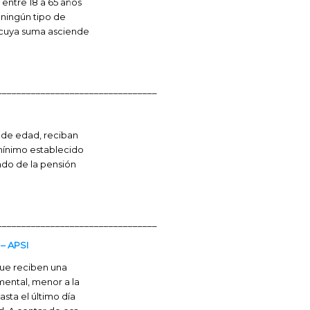
entre 18 a 65 años
 ningún tipo de
 cuya suma asciende
_________________________________
 de edad, reciban
 mínimo establecido
ndo de la pensión
_________________________________
– APSI
que reciben una
 mental, menor a la
asta el último día