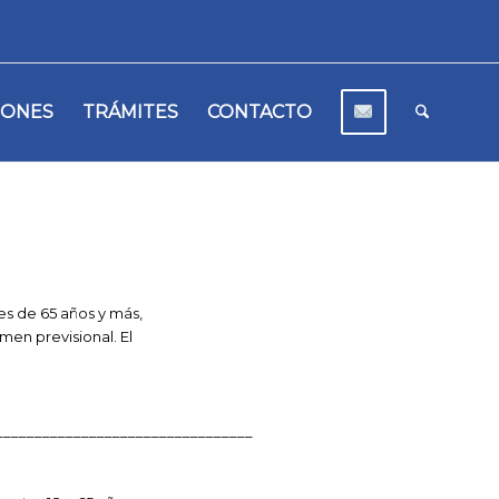
IONES
TRÁMITES
CONTACTO
s de 65 años y más,
en previsional. El
_________________________________