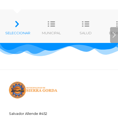
SELECCIONAR
MUNICIPAL
SALUD
EDU
Salvador Allende #452