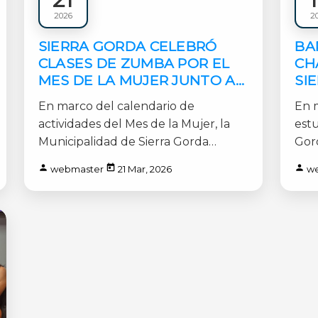
Municipales
Municip
2026
2
1 min
2 min
SIERRA GORDA CELEBRÓ
BA
CLASES DE ZUMBA POR EL
CH
MES DE LA MUJER JUNTO A
SI
IVÁN CABRERA
PA
En marco del calendario de
En 
JO
actividades del Mes de la Mujer, la
est
TE
Municipalidad de Sierra Gorda
Gord
PO
realizó clases de zumba [...]
Barb
webmaster
21 Mar, 2026
w