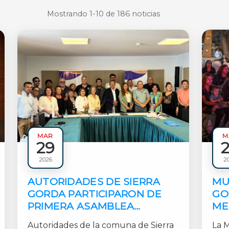
Mostrando 1-10 de 186 noticias
MAR
M
29
Municipales
Municip
2026
2
1 min
1 min
AUTORIDADES DE SIERRA
MU
GORDA PARTICIPARON DE
GO
PRIMERA ASAMBLEA
ME
GENERAL DE AMRA
TA
Autoridades de la comuna de Sierra
La 