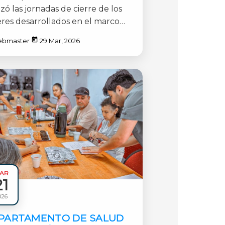
SICAL DE DANIELA
izó las jornadas de cierre de los
STILLO
eres desarrollados en el marco
Mes de [...]
ebmaster
29 Mar, 2026
AR
21
ales
026
PARTAMENTO DE SALUD