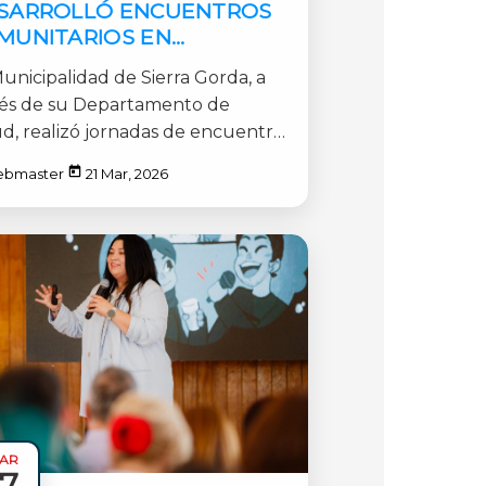
SARROLLÓ ENCUENTROS
MUNITARIOS EN
QUEDANO Y SIERRA
unicipalidad de Sierra Gorda, a
RDA
vés de su Departamento de
ud, realizó jornadas de encuentro
nitario en las localidades [...]
ebmaster
21 Mar, 2026
AR
17