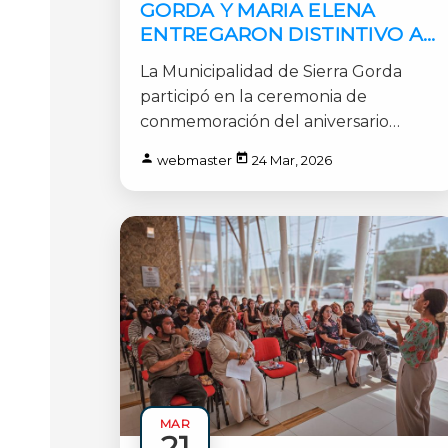
GORDA Y MARIA ELENA
ENTREGARON DISTINTIVO AL
ALCALDE DE CALAMA POR
La Municipalidad de Sierra Gorda
147 ANIVERSARIO DE LA
participó en la ceremonia de
CIUDAD
conmemoración del aniversario
N°147 de la ciudad de Calama y [...]
webmaster
24 Mar, 2026
MAR
21