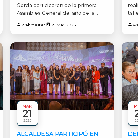
MU
Gorda participaron de la primera
real
CA
Asamblea General del año de la
tall
Asociación de Municipalidades [...]
del 
webmaster
29 Mar, 2026
w
MAR
M
21
Municipales
Municip
2026
2
1 min
1 min
ALCALDESA PARTICIPÓ EN
DE