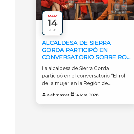
MAR
14
Municipales
2026
1 min
ALCALDESA DE SIERRA
GORDA PARTICIPÓ EN
CONVERSATORIO SOBRE ROL
DE LA MUJER EN LA REGIÓN
La alcaldesa de Sierra Gorda
DE ANTOFAGASTA
participó en el conversatorio “El rol
de la mujer en la Región de
Antofagasta”, realizado [...]
webmaster
14 Mar, 2026