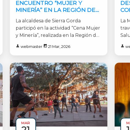
ENCUENTRO “MUJER Y
DE
MINERÍA” EN LA REGIÓN DE
CO
ANTOFAGASTA
BA
La alcaldesa de Sierra Gorda
La M
GO
participó en la actividad “Cena Mujer
tra
y Minería”, realizada en la Región de
Sal
Antofagasta en [...]
comu
webmaster
21 Mar, 2026
w
MAR
M
21