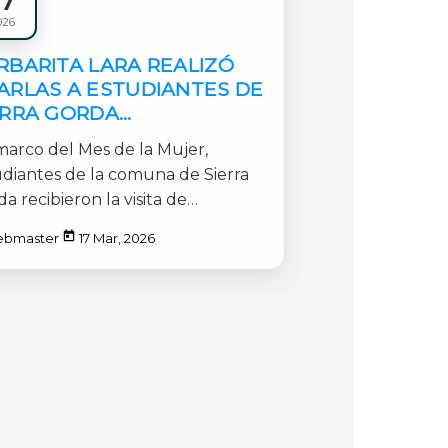
ales
026
RBARITA LARA REALIZÓ
ARLAS A ESTUDIANTES DE
ERRA GORDA
RTICIPARON EN
marco del Mes de la Mujer,
RNADAS SOBRE
udiantes de la comuna de Sierra
CNOLOGÍA E INNOVACIÓN
a recibieron la visita de
R EL MES DE LA MUJER
arita Lara [...]
ebmaster
17 Mar, 2026