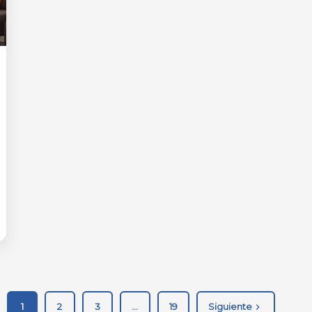
1
2
3
…
19
Siguiente