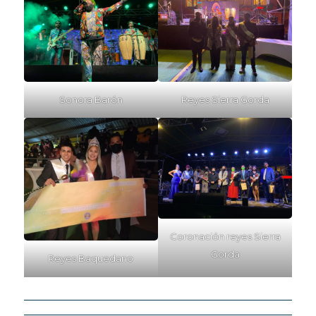
Sonora Barón
Reyes Sierra Gorda
Coronación reyes Sierra
Gorda
Reyes Baquedano