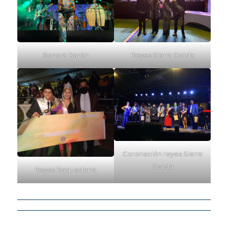
Sonora Barón
Reyes Sierra Gorda
Coronación reyes Sierra
Gorda
Reyes Baquedano