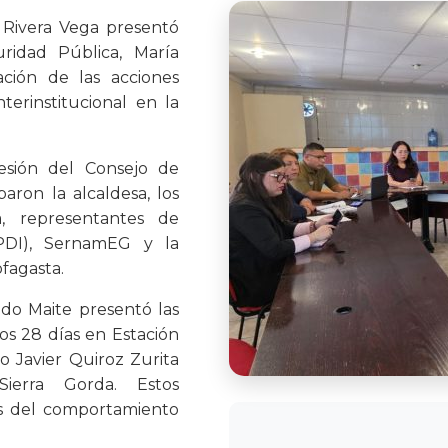
a Rivera Vega presentó
ridad Pública, María
ación de las acciones
nterinstitucional en la
esión del Consejo de
paron la alcaldesa, los
a, representantes de
 (PDI), SernamEG y la
fagasta.
edo Maite presentó las
mos 28 días en Estación
 Javier Quiroz Zurita
ierra Gorda. Estos
sis del comportamiento