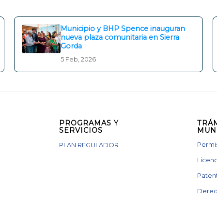
Municipio y BHP Spence inauguran
nueva plaza comunitaria en Sierra
Gorda
5 Feb, 2026
PROGRAMAS Y
TRÁ
SERVICIOS
MUN
Permis
PLAN REGULADOR
Licenc
Paten
Derec