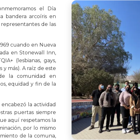
conmemoramos el Día
a bandera arcoíris en
 representantes de las
e 1969 cuando en Nueva
dada en Stonewall Inn,
A+ (lesbianas, gays,
s y más). A raíz de este
 de la comunidad en
s, equidad y fin de la
 encabezó la actividad
stras puertas siempre
que aquí respetamos la
iminación, por lo mismo
cimiento de la comuna,